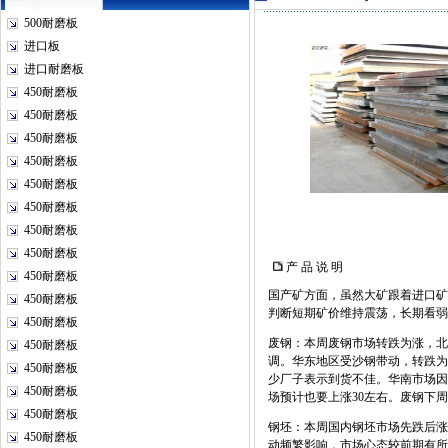
500耐磨板
进口板
进口耐磨板
450耐磨板
450耐磨板
450耐磨板
450耐磨板
450耐磨板
450耐磨板
450耐磨板
450耐磨板
产 品 说 明
450耐磨板
国产矿方面，虽然大矿跟着进口矿
450耐磨板
判断短期矿价维持震荡，长期看弱
450耐磨板
废钢：本周废钢市场转跌为涨，北
450耐磨板
调。华东地区受沙钢带动，转跌为
450耐磨板
少厂子表示到货不佳。华南市场因
450耐磨板
场预计也要上涨30左右。废钢下
450耐磨板
钢坯：本周国内钢坯市场先跌后涨。
450耐磨板
动频繁影响，市场心态较前期有所