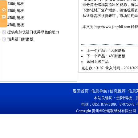
450耐磨板
部分是仓储现货流出的资源，所以
下游轧材厂复产增多，钢坯现货资
450耐磨板
从终端需求状况来讲，市场短期尚
450耐磨板
450耐磨板
本文为:http://www.jknmb8.co
提供愈加优进口板异绿色的动力
瑞典进口耐磨板
上一个产品：
450耐磨板
下一个产品：
450耐磨板
返回上级产品
点击数：3197 录入时间：2021/3/2
返回首页
信息导航
信息推荐
信息
|
|
|
贵阳钢板
本站关键词：
，
电话：0851-87975109、87975078 
Copyright 贵州华冶钢联钢材有限公