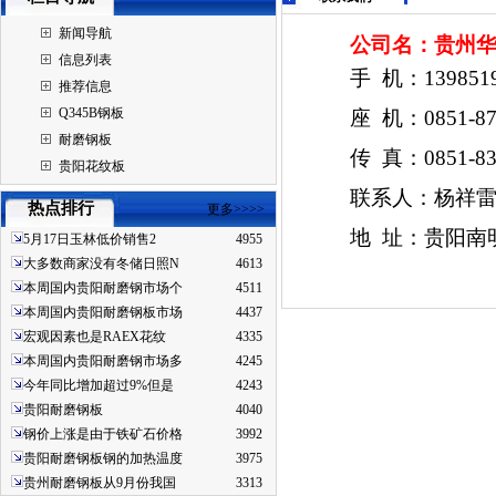
新闻导航
公司名：贵州
信息列表
手 机：1398519
推荐信息
Q345B钢板
座 机：0851-87
耐磨钢板
传 真：0851-838
贵阳花纹板
联系人：杨祥
热点排行
更多>>>>
地 址：贵阳南明
5月17日玉林低价销售2
4955
大多数商家没有冬储日照N
4613
本周国内贵阳耐磨钢市场个
4511
本周国内贵阳耐磨钢板市场
4437
宏观因素也是RAEX花纹
4335
本周国内贵阳耐磨钢市场多
4245
今年同比增加超过9%但是
4243
贵阳耐磨钢板
4040
钢价上涨是由于铁矿石价格
3992
贵阳耐磨钢板钢的加热温度
3975
贵州耐磨钢板从9月份我国
3313