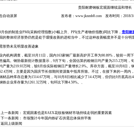
贵阳耐磨钢板宏观面继续温和增长
击自动滚屏
发布者：www.jknmb8.com 发布时间：2018/
9月份的制造业PMI(采购经理指数)小幅上升、PPI(生产者物价指数)同比下降，
贵阳耐
国的整体经济形势仍然是处于缓慢改善的进程当中，不过这种改善幅度并不是十分明
需形势未见明显改善迹象
业内机构调查，截至10月11日，国内163家钢厂最新高炉开工率为90.89%，较前一周
然偏高。钢协最新统计数据显示，9月下旬，全国估算的粗钢日均产量为215.2万吨，旬环
均产量为219.93万吨，较8月份实际粗钢日产量增长2.9%。库存方面，截至10月8日
62.4万吨，主要是因为国庆节长假期间资源集中抵库所致。不过，在接下来的一周内，
钢材品种库存总量为1514.67万吨，与10月8日相比减少了14.4万吨，但仍比9月底高
钢铁企业库存量为1261.32万吨，旬环比下降4.59%。、
上一条新闻：
宏观因素也是RAEX花纹板钢材市场持续走弱的重要因素
下一条新闻：
市场预计今年国内铁矿石供需总体保持平衡
返回上级新闻