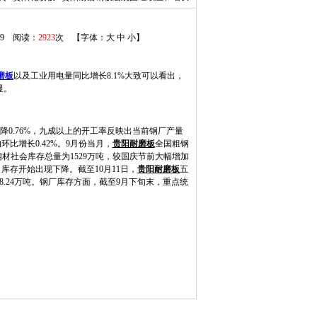
3/9 阅读：
2923
次 【字体：
大
中
小
】
磨板
以及工业用电量同比增长8.1%大致可以看出，
显。
下降0.76%，九成以上的开工率反映出当前钢厂产量
比增长0.42%。9月份当月，
贵阳耐磨板
全国粗钢
，钢材社会库存总量为1529万吨，较国庆节前大幅增加
库存开始出现下降。截至10月11日，
贵阳耐磨板
五
出48.24万吨。钢厂库存方面，截至9月下旬末，重点统