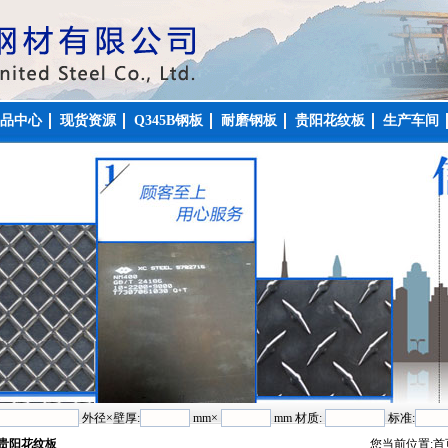
品中心
现货资源
Q345B钢板
耐磨钢板
贵阳花纹板
生产车间
外径×壁厚:
mm×
mm 材质:
标准:
贵阳花纹板
您当前位置:
首