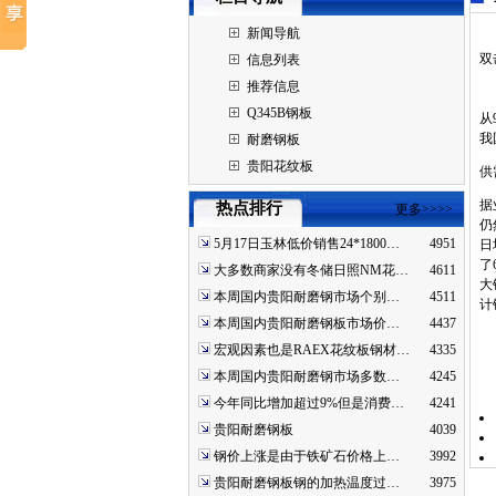
新闻导航
双
信息列表
推荐信息
Q345B钢板
从
我
耐磨钢板
贵阳花纹板
供
据
热点排行
更多>>>>
仍
5月17日玉林低价销售24*1800…
4951
日
了
大多数商家没有冬储日照NM花…
4611
大
本周国内贵阳耐磨钢市场个别…
4511
计
本周国内贵阳耐磨钢板市场价…
4437
宏观因素也是RAEX花纹板钢材…
4335
本周国内贵阳耐磨钢市场多数…
4245
今年同比增加超过9%但是消费…
4241
贵阳耐磨钢板
4039
钢价上涨是由于铁矿石价格上…
3992
贵阳耐磨钢板钢的加热温度过…
3975